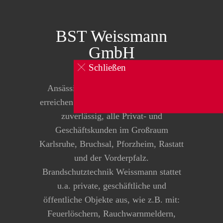
BST Weissmann
GmbH
Schließen
0160 834 104 1
Ansässig in Pfinztal-Kleinsteinbach
erreichen wir über die B10, schnell und
zuverlässig, alle Privat- und
Geschäftskunden im Großraum
Karlsruhe, Bruchsal, Pforzheim, Rastatt
und der Vorderpfalz.
Brandschutztechnik Weissmann stattet
u.a. private, geschäftliche und
öffentliche Objekte aus, wie z.B. mit:
Feuerlöschern, Rauchwarnmeldern,