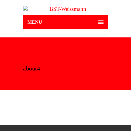
MENU
about4