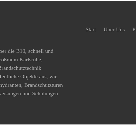
Start
Über Uns
P
ber die B10, schnell und
Großraum Karlsruhe,
 Brandschutztechnik
ffentliche Objekte aus, wie
hydranten, Brandschutztüren
rweisungen und Schulungen