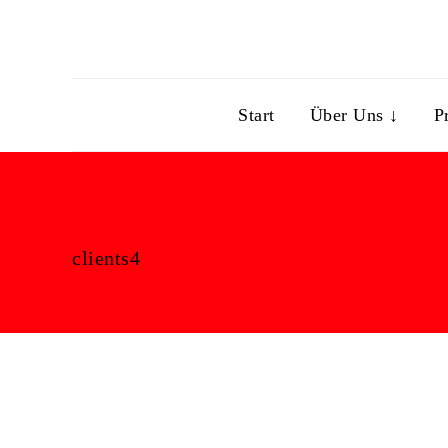
Start
Über Uns ↓
P
clients4