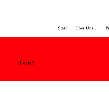
Start
Über Uns ↓
P
clients6