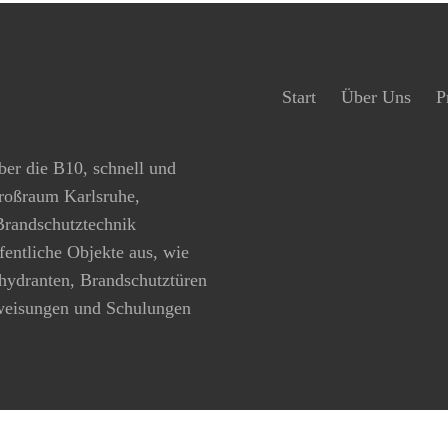
Start
Über Uns
P
ber die B10, schnell und
Großraum Karlsruhe,
 Brandschutztechnik
ffentliche Objekte aus, wie
hydranten, Brandschutztüren
rweisungen und Schulungen