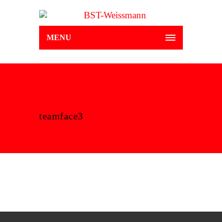
MENU
teamface3