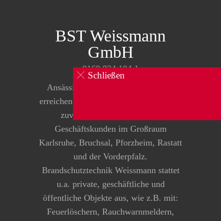
BST Weissmann
GmbH
0160 834 104 1
Schließen
Ansässig in Pfinztal-Kleinsteinbach
erreichen wir über die B10, schnell und
zuverlässig, alle Privat- und
Geschäftskunden im Großraum
Karlsruhe, Bruchsal, Pforzheim, Rastatt
und der Vorderpfalz.
Brandschutztechnik Weissmann stattet
u.a. private, geschäftliche und
öffentliche Objekte aus, wie z.B. mit:
Feuerlöschern, Rauchwarnmeldern,