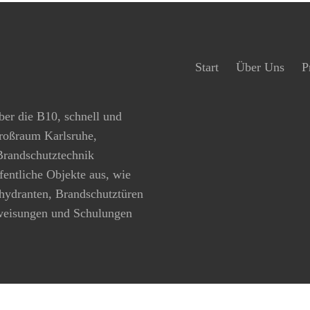
Start
Über Uns
P
ber die B10, schnell und
Großraum Karlsruhe,
 Brandschutztechnik
ffentliche Objekte aus, wie
hydranten, Brandschutztüren
rweisungen und Schulungen