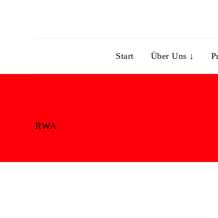
Start
Über Uns ↓
P
RWA