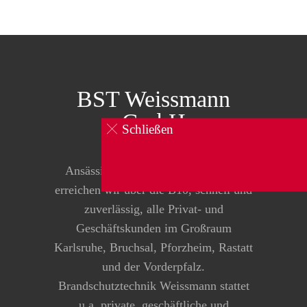
BST Weissmann
GmbH
Schließen
0160 834 104 1
Ansässig in Pfinztal-Kleinsteinbach
erreichen wir über die B10, schnell und
zuverlässig, alle Privat- und
Geschäftskunden im Großraum
Karlsruhe, Bruchsal, Pforzheim, Rastatt
und der Vorderpfalz.
Brandschutztechnik Weissmann stattet
u.a. private, geschäftliche und