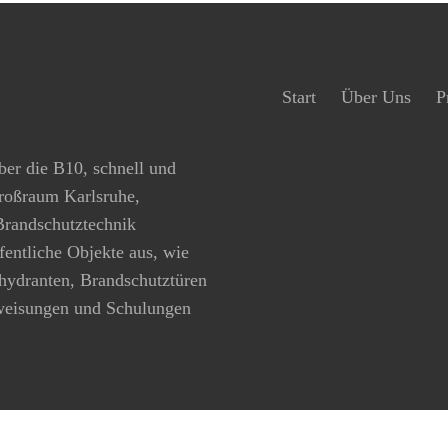
Start
Über Uns
P
ber die B10, schnell und
Großraum Karlsruhe,
 Brandschutztechnik
ffentliche Objekte aus, wie
hydranten, Brandschutztüren
rweisungen und Schulungen