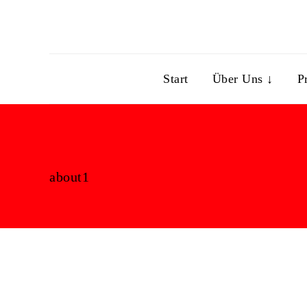
Start
Über Uns ↓
P
about1