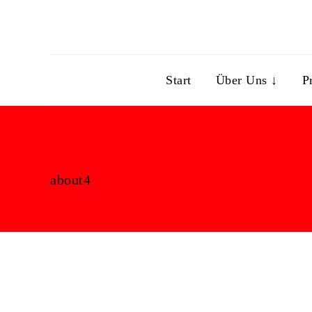
Start
Über Uns ↓
P
about4