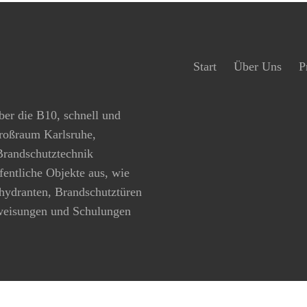
Start
Über Uns
P
ber die B10, schnell und
Großraum Karlsruhe,
 Brandschutztechnik
ffentliche Objekte aus, wie
hydranten, Brandschutztüren
rweisungen und Schulungen