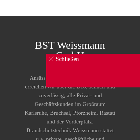
BST Weissmann
GmbH
Schließen
0160 834 104 1
Ansässig in Pfinztal-Kleinsteinbach
erreichen wir über die B10, schnell und
zuverlässig, alle Privat- und
Geschäftskunden im Großraum
Karlsruhe, Bruchsal, Pforzheim, Rastatt
und der Vorderpfalz.
Brandschutztechnik Weissmann stattet
u.a. private, geschäftliche und