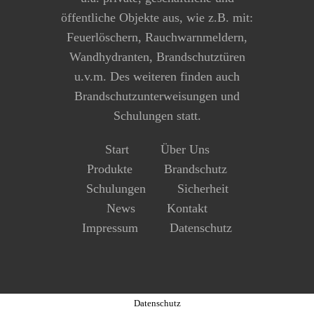
öffentliche Objekte aus, wie z.B. mit:
Feuerlöschern, Rauchwarnmeldern,
Wandhydranten, Brandschutztüren
u.v.m. Des weiteren finden auch
Brandschutzunterweisungen und
Schulungen statt.
Start
Über Uns
Produkte
Brandschutz
Schulungen
Sicherheit
News
Kontakt
Impressum
Datenschutz
Diese Website verwendet Cookies, um Ihnen das beste Website-
Erlebnis zu gewährleisten. Wenn Sie auf der Seite weitersurfen
stimmen Sie der Cookie-Nutzung zu.
Einstellungen
ZUSTIMMEN
ABLEHNEN