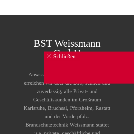
BST Weissmann
GmbH
Schließen
0160 834 104 1
Ansässig in Pfinztal-Kleinsteinbach
erreichen wir über die B10, schnell und
zuverlässig, alle Privat- und
Geschäftskunden im Großraum
Karlsruhe, Bruchsal, Pforzheim, Rastatt
und der Vorderpfalz.
Brandschutztechnik Weissmann stattet
u.a. private, geschäftliche und