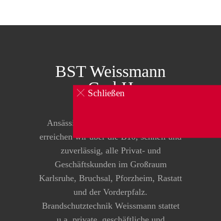
BST Weissmann
GmbH
Schließen
0160 834 104 1
Ansässig in Pfinztal-Kleinsteinbach
erreichen wir über die B10, schnell und
zuverlässig, alle Privat- und
Geschäftskunden im Großraum
Karlsruhe, Bruchsal, Pforzheim, Rastatt
und der Vorderpfalz.
Brandschutztechnik Weissmann stattet
u.a. private, geschäftliche und