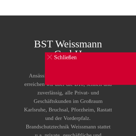
BST Weissmann
GmbH
Schließen
0160 834 104 1
Ansässig in Pfinztal-Kleinsteinbach
erreichen wir über die B10, schnell und
zuverlässig, alle Privat- und
Geschäftskunden im Großraum
Karlsruhe, Bruchsal, Pforzheim, Rastatt
und der Vorderpfalz.
Brandschutztechnik Weissmann stattet
u.a. private, geschäftliche und