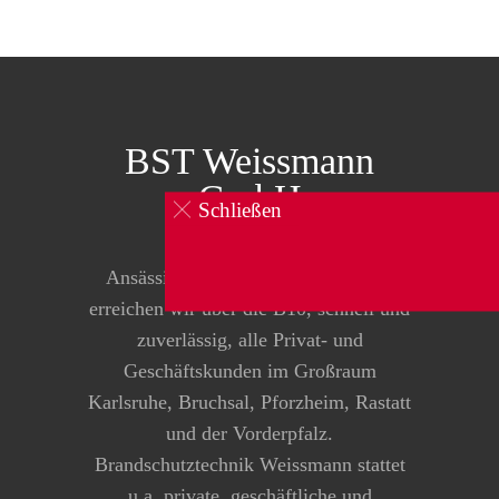
BST Weissmann
GmbH
Schließen
0160 834 104 1
Ansässig in Pfinztal-Kleinsteinbach
erreichen wir über die B10, schnell und
zuverlässig, alle Privat- und
Geschäftskunden im Großraum
Karlsruhe, Bruchsal, Pforzheim, Rastatt
und der Vorderpfalz.
Brandschutztechnik Weissmann stattet
u.a. private, geschäftliche und