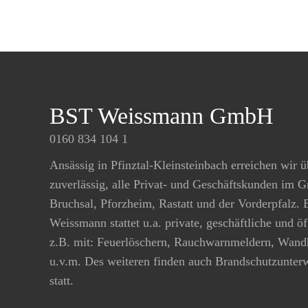
BST Weissmann GmbH
0160 834 104 1
Ansässig in Pfinztal-Kleinsteinbach erreichen wir ü
zuverlässig, alle Privat- und Geschäftskunden im 
Bruchsal, Pforzheim, Rastatt und der Vorderpfalz.
Weissmann stattet u.a. private, geschäftliche und ö
z.B. mit: Feuerlöschern, Rauchwarnmeldern, Wand
u.v.m. Des weiteren finden auch Brandschutzunte
statt.