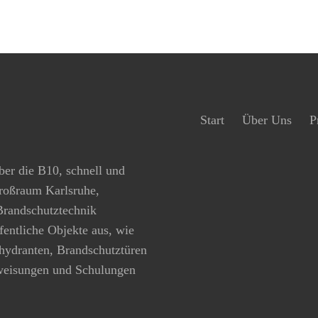
Start
Über Uns
P
ber die B10, schnell und
Großraum Karlsruhe,
 Brandschutztechnik
ffentliche Objekte aus, wie
hydranten, Brandschutztüren
rweisungen und Schulungen