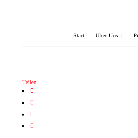
Start
Über Uns ↓
P
Teilen