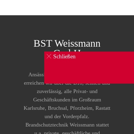
BST Weissmann
GmbH
Schließen
0160 834 104 1
Ansässig in Pfinztal-Kleinsteinbach
erreichen wir über die B10, schnell und
zuverlässig, alle Privat- und
Geschäftskunden im Großraum
Karlsruhe, Bruchsal, Pforzheim, Rastatt
und der Vorderpfalz.
Brandschutztechnik Weissmann stattet
u.a. private, geschäftliche und