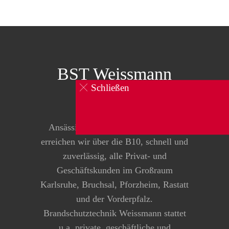
BST Weissmann
GmbH
Schließen
0160 834 104 1
Ansässig in Pfinztal-Kleinsteinbach
erreichen wir über die B10, schnell und
zuverlässig, alle Privat- und
Geschäftskunden im Großraum
Karlsruhe, Bruchsal, Pforzheim, Rastatt
und der Vorderpfalz.
Brandschutztechnik Weissmann stattet
u.a. private, geschäftliche und